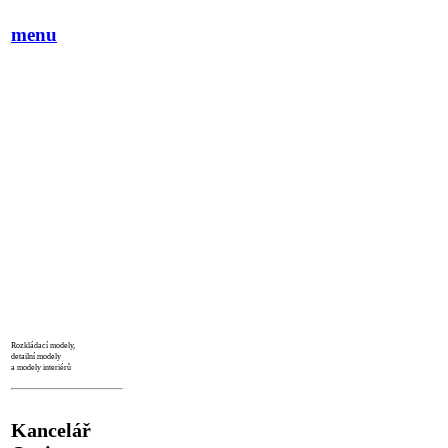
menu
Rozkládací modely,
detailní modely
a modely interiérů
Kancelář